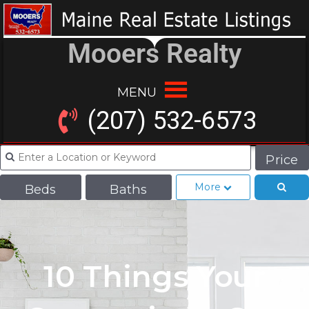
Mooers Realty
MENU
(207) 532-6573
Price
More
Beds
Baths
10 Things Your