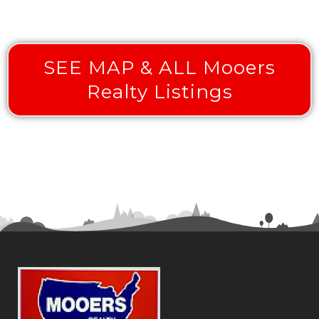
SEE MAP & ALL Mooers
Realty Listings