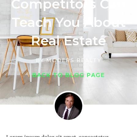
Competitors Can
Teach You About
Real Estate
BY
MOOERS REALTY
BACK TO BLOG PAGE