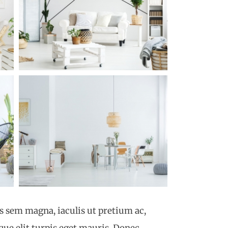
us sem magna, iaculis ut pretium ac,