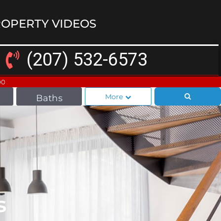
OPERTY VIDEOS
(207) 532-6573
00
More
Baths
s