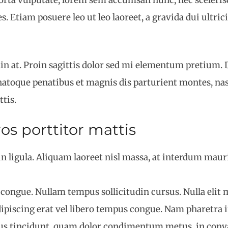
orta vulputate, lorem sem accumsan nunc, nec scelerisq
s. Etiam posuere leo ut leo laoreet, a gravida dui ultrici
din at. Proin sagittis dolor sed mi elementum pretium.
natoque penatibus et magnis dis parturient montes, nas
tis.
os porttitor mattis
 ligula. Aliquam laoreet nisl massa, at interdum mauris
ci congue. Nullam tempus sollicitudin cursus. Nulla elit
r adipiscing erat vel libero tempus congue. Nam pharet
bus tincidunt, quam dolor condimentum metus, in convall