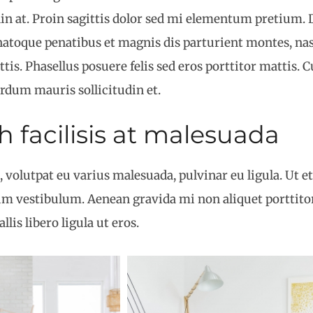
din at. Proin sagittis dolor sed mi elementum pretium.
natoque penatibus et magnis dis parturient montes, nas
is. Phasellus posuere felis sed eros porttitor mattis.
terdum mauris sollicitudin et.
bh facilisis at malesuada
 volutpat eu varius malesuada, pulvinar eu ligula. Ut et
m vestibulum. Aenean gravida mi non aliquet porttitor.
is libero ligula ut eros.