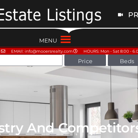
PR
MENU
EMAIl: info@mooersrealty.com
HOURS: Mon - Sat 8:00 - 6.
Price
Beds
ustry And Competitor