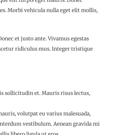
ue elit turpis eget mauris. Donec
es. Morbi vehicula nulla eget elit mollis,
 Donec et justo ante. Vivamus egestas
cetur ridiculus mus. Integer tristique
 sollicitudin et. Mauris risus lectus,
 mauris, volutpat eu varius malesuada,
ra interdum vestibulum. Aenean gravida mi
is libero ligula ut eros.