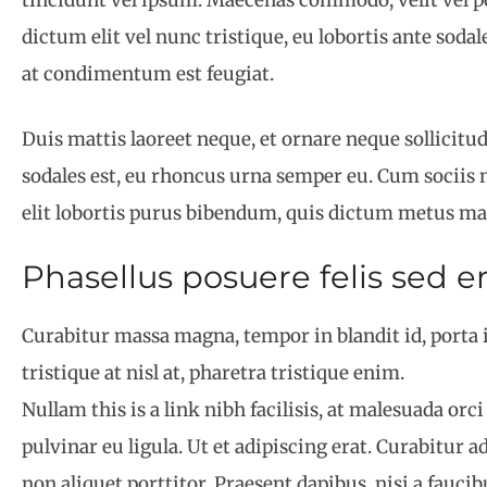
tincidunt vel ipsum. Maecenas commodo, velit vel p
dictum elit vel nunc tristique, eu lobortis ante sodale
at condimentum est feugiat.
Duis mattis laoreet neque, et ornare neque sollicitu
sodales est, eu rhoncus urna semper eu. Cum sociis 
elit lobortis purus bibendum, quis dictum metus mat
Phasellus posuere felis sed er
Curabitur massa magna, tempor in blandit id, porta in
tristique at nisl at, pharetra tristique enim.
Nullam this is a link nibh facilisis, at malesuada or
pulvinar eu ligula. Ut et adipiscing erat. Curabitu
non aliquet porttitor. Praesent dapibus, nisi a fauci